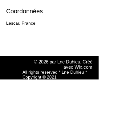
Coordonnées
Lescar, France
© 2026 par Lne Duhieu. Créé
avec
Wix.com
All rights reserved * Lne Duhieu *
Copyright © 2021
Les images présentées sur ce site
ne sont pas libres de droits. Toute
diffusion, reproduction ou
modification ne peut se faire sans
l'accord préalable de l'auteur.
Propriété intellectuelle de Lne
Duhieu - Hélène Duhieu
lneduhieu.photo@yahoo.fr